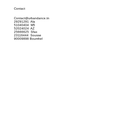
Contact
Contact@urbandance.tn
29291291 Ala
51040404 M5
52024024 AZ
25666625 Sfax
23116444 Sousse
90009898 Boumhel