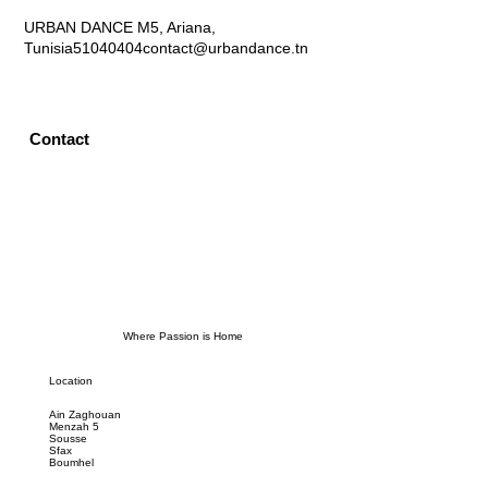
Contact Details
URBAN DANCE M5, Ariana,
Tunisia
51040404
contact@urbandance.tn
Contact
Where Passion is Home
Location
Ain Zaghouan