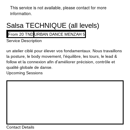
Home
Service list
Salsa TECHNIQUE (all levels)
This service is not available, please contact for more
information.
Salsa TECHNIQUE (all levels)
From
From 20 TND
URBAN DANCE MENZAH 5
20
dinars
Service Description
tunisiens
un atelier ciblé pour élever vos fondamentaux. Nous travaillons
la posture, le body movement, l'équilibre, les tours, le lead &
follow et la connexion afin d'améliorer précision, contrôle et
qualité globale de danse.
Upcoming Sessions