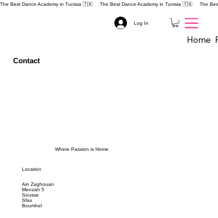
The Best Dance Academy in Tunisia 🇹🇳 
Log In
Home
Contact
Where Passion is Home
Location
Ain Zaghouan
Menzah 5
Sousse
Sfax
Boumhel