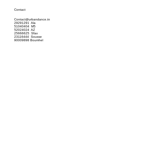
Menzah 5
Sousse
Sfax
Boumhel
Contact
Contact@urbandance.tn
29291291 Ala
51040404 M5
52024024 AZ
25666625 Sfax
23116444 Sousse
90009898 Boumhel